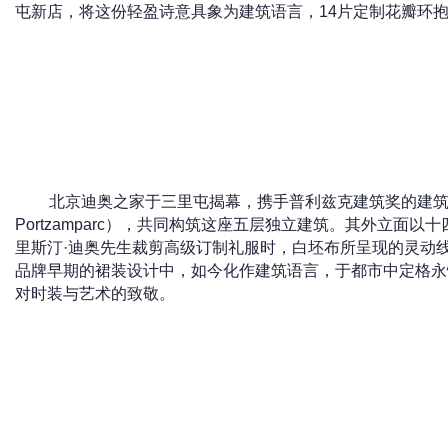
屯新店，将这份轻盈诗意具象为建筑语言，14片定制花瓣环抱
北京迪奥之家于三里屯揭幕，携手普利兹克建筑奖的建筑师，克
Portzamparc），共同构筑这座五层独立建筑。其外立面
里斯汀·迪奥先生裁剪高级订制礼服时，白坯布所呈现的灵动
品牌早期的裙装设计中，如今化作建筑语言，于都市中定格永
对时装与艺术的致敬。