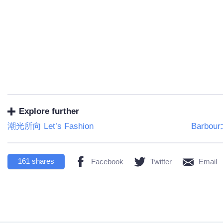
Explore further
潮光所向 Let’s Fashion
Barb
161
shares
Facebook
Twitter
Email