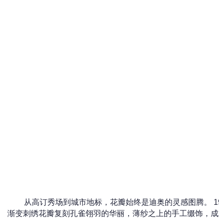
从高订秀场到城市地标，花瓣始终是迪奥的灵感图腾。 19
渐变刺绣花瓣复刻孔雀翎羽的华丽，薄纱之上的手工缀饰，成