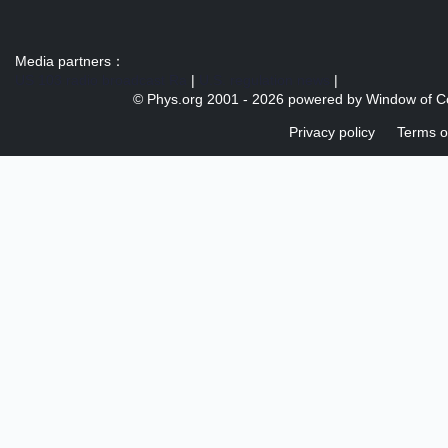
Media partners：
US 103 radio broadcast Ra
|
U.S. regulation news
|
© Phys.org 2001 -
2026 powered by
Window of C
Privacy policy
Terms o