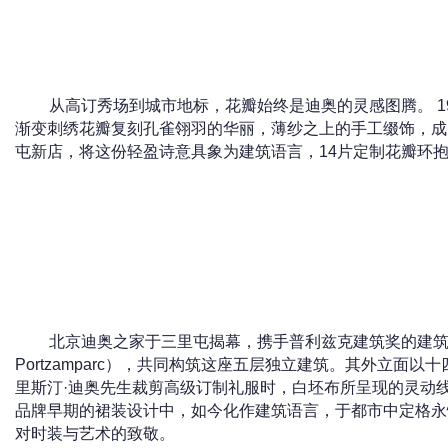
从高订秀场到城市地标，花瓣始终是迪奥的灵感图腾。 19
渐变刺绣花瓣复刻孔雀翎羽的华丽，薄纱之上的手工缀饰，成
屯新店，将这份轻盈诗意具象为建筑语言，14片定制花瓣环抱
北京迪奥之家于三里屯揭幕，携手普利兹克建筑奖的建筑师，克
Portzamparc），共同构筑这座五层独立建筑。其外立面
里斯汀·迪奥先生裁剪高级订制礼服时，白坯布所呈现的灵动
品牌早期的裙装设计中，如今化作建筑语言，于都市中定格永
对时装与艺术的致敬。