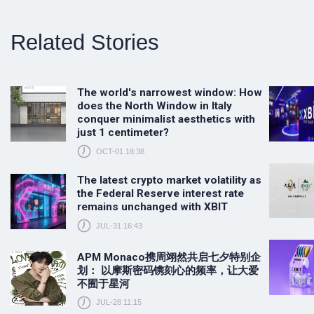
Related Stories
The world's narrowest window: How
does the North Window in Italy
conquer minimalist aesthetics with
just 1 centimeter?
OCT-01 18:38
The latest crypto market volatility as
the Federal Reserve interest rate
remains unchanged with XBIT
JUL-31 16:43
APM Monaco携周翊然共启七夕特别企
划： 以摩斯密码镌刻心的频率，让大爱
不囿于星河
JUL-28 11:15