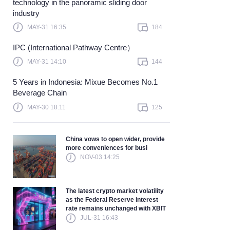
technology in the panoramic sliding door
industry
Learn more
MAY-31 16:35
184
IPC (International Pathway Centre）
MAY-31 14:10
144
5 Years in Indonesia: Mixue Becomes No.1
Beverage Chain
MAY-30 18:11
125
China vows to open wider, provide
more conveniences for busi
NOV-03 14:25
The latest crypto market volatility
as the Federal Reserve interest
rate remains unchanged with XBIT
JUL-31 16:43