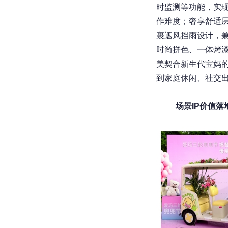
时监测等功能，实现
作难度；奢享舒适层
裹遮风挡雨设计，
时尚拼色、一体烤
美契合新生代宝妈
到家庭休闲、社交出
场景
IP
价值落