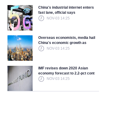
China's industrial internet enters
fast lane, official says
NOV-03 14:25
Overseas economists, media hail
China's economic growth as
NOV-03 14:25
IMF revises down 2020 Asian
economy forecast to 2.2-pct cont
NOV-03 14:25