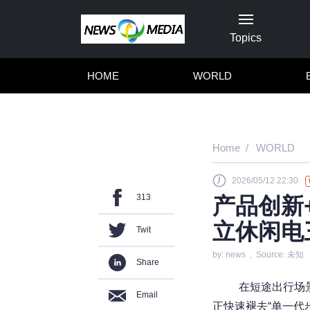
Topics
HOME
WORLD
Home
WORLD
2026/05/12 22:30
313
产品创新
立休闲电
Twit
by: news , Source: 未知
Share
在短途出行场
Email
正快速褪去“单一代