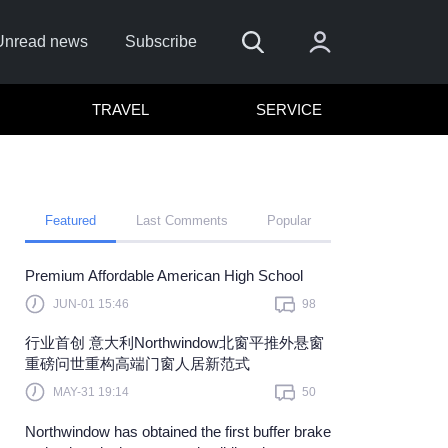
Unread news
Subscribe
TRAVEL
SERVICE
Featured
Last Comments
Popular
Premium Affordable American High School
er me
JUN-01 15:46
98
Sign In
​行业首创 意大利Northwindow北窗平推外悬窗
here to sign in with
or
重磅问世重构高端门窗人居新范式
MAY-31 19:14
50
Forget Password?
Northwindow has obtained the first buffer brake
Not a member?
Sign up