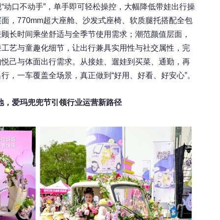
“动口不动手”，单手即可轻松操控，大幅降低带娃出行操
面，770mm超大座舱、沙发式座椅、软质腿托搭配全包
兼顾长时间乘坐舒适与全季节使用需求；潮范颜值层面，
漆工艺与童趣化细节，让出行兼具实用性与社交属性，完
的悦己与体面出行需求。从接娃、遛娃到买菜、通勤，再
行，一车覆盖全场景，真正做到“好用、好看、好安心”。
地，爱玛兜兜节引领行业运营新路径