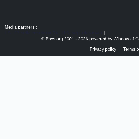
Media partners：
US 103 radio broadcast Ra
|
U.S. regulation news
|
© Phys.org 2001 -
2026 powered by
Window of C
Privacy policy
Terms o