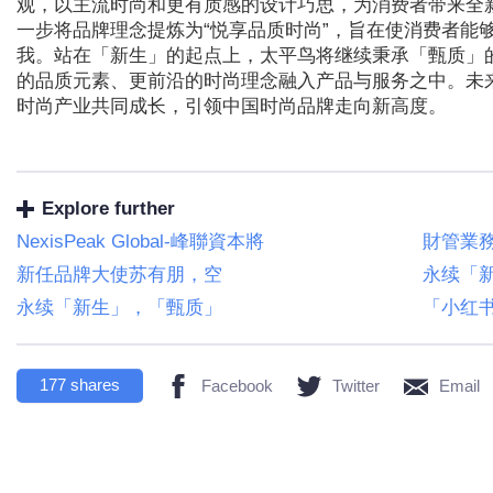
观，以主流时尚和更有质感的设计巧思，为消费者带来全
一步将品牌理念提炼为“悦享品质时尚”，旨在使消费者能
我。站在「新生」的起点上，太平鸟将继续秉承「甄质」
的品质元素、更前沿的时尚理念融入产品与服务之中。未
时尚产业共同成长，引领中国时尚品牌走向新高度。
Explore further
NexisPeak Global-峰聯資本將
財管業
新任品牌大使苏有朋，空
永续「
永续「新生」，「甄质」
「小红书M
177
shares
Facebook
Twitter
Email