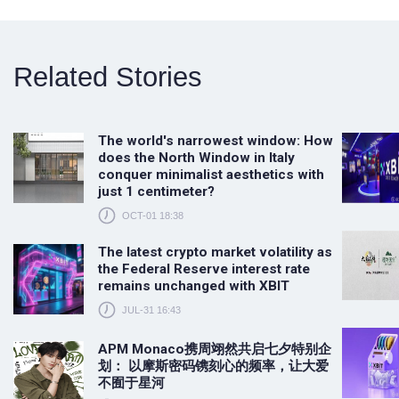
Related Stories
The world's narrowest window: How
does the North Window in Italy
conquer minimalist aesthetics with
just 1 centimeter?
OCT-01 18:38
The latest crypto market volatility as
the Federal Reserve interest rate
remains unchanged with XBIT
JUL-31 16:43
APM Monaco携周翊然共启七夕特别企
划： 以摩斯密码镌刻心的频率，让大爱
不囿于星河