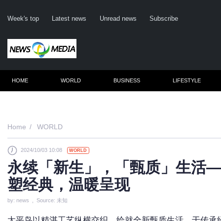
Week's top
Latest news
Unread news
Subscribe
HOME
WORLD
BUSINESS
LIFESTYLE
Remembe
Home
WORLD
2024/10/03 10:08
WORLD
Click he
永续「新生」，「甄质」生活
塑经典，温暖呈现
N
by: news , Source: 未知
太平鸟以精湛工艺纵横交织，绘就全新甄质生活，于传承经